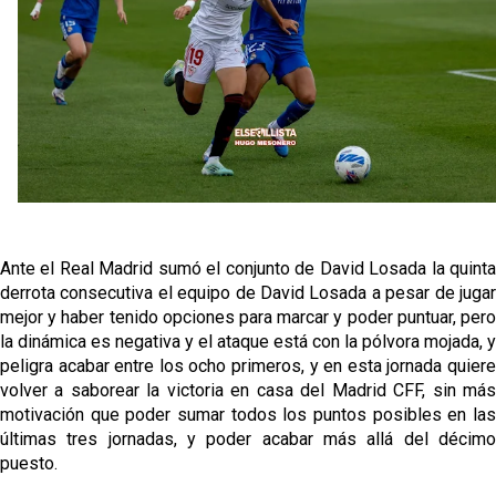
Oso es el siguiente en la lista para salir
Banquillos confirmados: así queda la cantera del
Sevilla Femenino para la 2026/27
Celta y Rayo agitan el mercado de La Liga
Previa | El Sevilla FC cierra la pretemporada con el
Ante el Real Madrid sumó el conjunto de David Losada la quinta
exigente choque ante el Bayer Leverkusen
derrota consecutiva el equipo de David Losada a pesar de jugar
mejor y haber tenido opciones para marcar y poder puntuar, pero
la dinámica es negativa y el ataque está con la pólvora mojada, y
peligra acabar entre los ocho primeros, y en esta jornada quiere
volver a saborear la victoria en casa del Madrid CFF, sin más
motivación que poder sumar todos los puntos posibles en las
últimas tres jornadas, y poder acabar más allá del décimo
puesto.