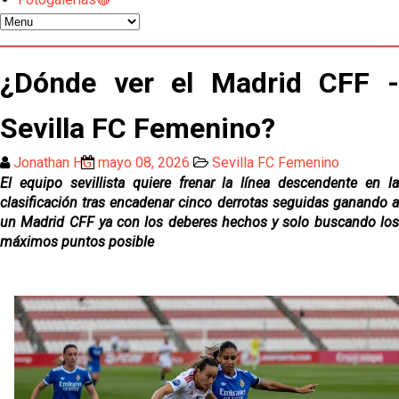
gestión de un inválido Consejo
El Sevilla C se queda en Tercera Federación
¿Dónde ver el Madrid CFF -
Atlético y Getafe agitan el mercado de LaLiga
Sevilla FC Femenino?
Jonathan HG
mayo 08, 2026
Sevilla FC Femenino
Luis García Plaza: No sufrir ya es un paso adelante
El equipo sevillista quiere frenar la línea descendente en la
clasificación tras encadenar cinco derrotas seguidas ganando a
El Sevilla FC plantea ampliar hasta cinco fichajes
un Madrid CFF ya con los deberes hechos y solo buscando los
más antes del cierre
máximos puntos posible
Djibril Sow pone rumbo a Italia para firmar su nuevo
contrato con el Genoa
Kochorashvili, seria opción para reforzar el centro
del campo sevillista
Sow muy cerca de cerrar su traspaso al Genoa