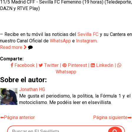
11/5 Madrid CFF - Sevilla FC Femenino (19 horas) (Teledeporte,
DAZN y RTVE Play)
– Recibe en tu móvil las noticias del
Sevilla FC
y su Cantera e
nuestro Canal Oficial de
WhatsApp
e
Instagram
.
Read more
Comparte:
Facebook
|
Twitter
|
Pinterest
|
Linkedin
|
Whatsapp
Sobre el autor:
Jonathan HG
Me gusta el periodismo, la política, la Fórmula 1 y el
motociclismo. Me podéis leer en elsevillista.
⬅️Página anterior
Página siguiente➡️