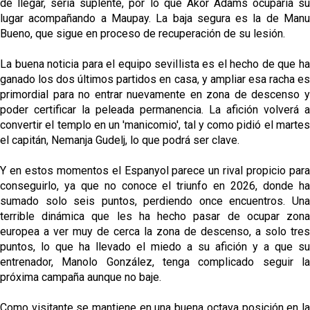
de llegar, sería suplente, por lo que Akor Adams ocuparía su
lugar acompañando a Maupay. La baja segura es la de Manu
Bueno, que sigue en proceso de recuperación de su lesión.
La buena noticia para el equipo sevillista es el hecho de que ha
ganado los dos últimos partidos en casa, y ampliar esa racha es
primordial para no entrar nuevamente en zona de descenso y
poder certificar la peleada permanencia. La afición volverá a
convertir el templo en un 'manicomio', tal y como pidió el martes
el capitán, Nemanja Gudelj, lo que podrá ser clave.
Y en estos momentos el Espanyol parece un rival propicio para
conseguirlo, ya que no conoce el triunfo en 2026, donde ha
sumado solo seis puntos, perdiendo once encuentros. Una
terrible dinámica que les ha hecho pasar de ocupar zona
europea a ver muy de cerca la zona de descenso, a solo tres
puntos, lo que ha llevado el miedo a su afición y a que su
entrenador, Manolo González, tenga complicado seguir la
próxima campaña aunque no baje.
Como visitante se mantiene en una buena octava posición en la