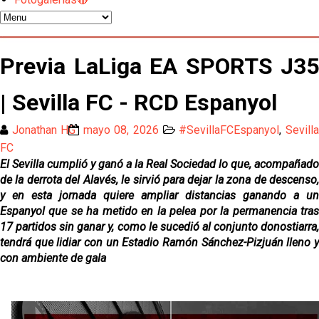
Patrick Mercado no jugará en el Sevilla FC
El Sevilla FC pregunta al Atlético de Madrid por la
Previa LaLiga EA SPORTS J35
situación de Iker Luque
Nico Guillén:"Es importante que el equipo sea una
| Sevilla FC - RCD Espanyol
familia y se refleje en el campo"
Jonathan HG
mayo 08, 2026
#SevillaFCEspanyol
,
Sevill
El Sevilla oficializa el traspaso de Sow
FC
El Sevilla cumplió y ganó a la Real Sociedad lo que, acompañado
de la derrota del Alavés, le sirvió para dejar la zona de descenso,
Miguel Sierra: La temporada pasada se vio
y en esta jornada quiere ampliar distancias ganando a un
reflejado que podemos tirar para delante y
Espanyol que se ha metido en la pelea por la permanencia tras
trabajamos con ilusión
17 partidos sin ganar y, como le sucedió al conjunto donostiarra,
Diomande ya es madridista mientras Rodri agita el
tendrá que lidiar con un Estadio Ramón Sánchez-Pizjuán lleno y
mercado
con ambiente de gala
OFICIAL | Juanlu se marcha al Bournemouth