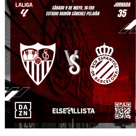
Los posibles herederos del número 16 tras la
marcha de Juanlu
Alberto Flores, muy cerca de convertirse en nuevo
jugador del Granada CF
El Granada negocia con el Sevilla FC por Alberto
Flores
El Sevilla continúa con despidos y rechaza una
oferta de 420 millones por el club
El Sevilla FC cierra el fichaje de Robbie Ure