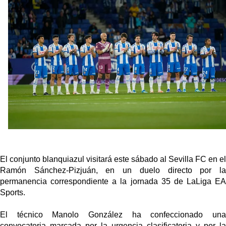
Sow muy cerca de cerrar su traspaso al Genoa
Oso es el siguiente en la lista para salir
Banquillos confirmados: así queda la cantera del
Sevilla Femenino para la 2026/27
Celta y Rayo agitan el mercado de La Liga
El conjunto blanquiazul visitará este sábado al Sevilla FC en el
Ramón Sánchez-Pizjuán, en un duelo directo por la
permanencia correspondiente a la jornada 35 de LaLiga EA
Sports.
El técnico Manolo González ha confeccionado una
convocatoria marcada por la urgencia clasificatoria y por la