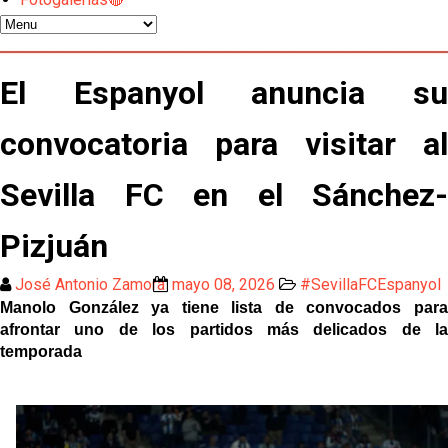
Los contratiempos para García Plaza por la mala
gestión de un inválido Consejo
El Sevilla C se queda en Tercera Federación
El Espanyol anuncia su
convocatoria para visitar al
Atlético y Getafe agitan el mercado de LaLiga
Sevilla FC en el Sánchez-
Luis García Plaza: No sufrir ya es un paso adelante
Pizjuán
El Sevilla FC plantea ampliar hasta cinco fichajes
José Antonio Zamora
mayo 08, 2026
#SevillaFCEspanyol
más antes del cierre
Manolo González ya tiene lista de convocados para
Djibril Sow pone rumbo a Italia para firmar su nuevo
afrontar uno de los partidos más delicados de la
contrato con el Genoa
temporada
Kochorashvili, seria opción para reforzar el centro
del campo sevillista