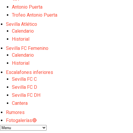
Djibril Sow pone rumbo a Italia para firmar su nuev
Kochorashvili, seria opción para reforzar el centro 
Antonio Puerta
Sow muy cerca de cerrar su traspaso al Genoa
Trofeo Antonio Puerta
Oso es el siguiente en la lista para salir
Sevilla Atlético
Banquillos confirmados: así queda la cantera del S
Calendario
Historial
Sevilla FC Femenino
Calendario
Historial
Escalafones inferiores
Sevilla FC C
Sevilla FC D
Sevilla FC DH
Cantera
Rumores
Fotogalerías🔴