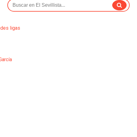
ndes ligas
García