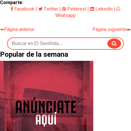
Comparte:
Facebook
|
Twitter
|
Pinterest
|
Linkedin
|
Whatsapp
⬅️Página anterior
Página siguiente➡️
Popular de la semana