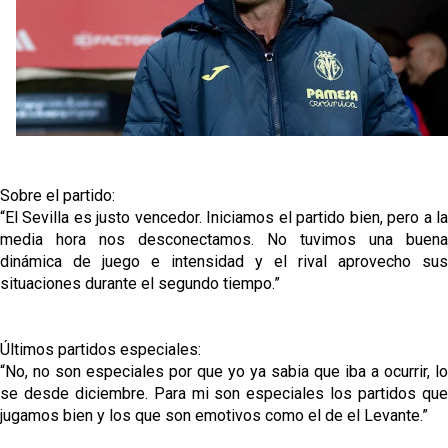
Análisis I Quién es y cómo juega Fran González
Endrick y Marc Bernal protagonizan las ofertas más
destacadas del día
Diomande ya es madridista mientras Rodri agita el
mercado
OFICIAL | Juanlu se marcha al Bournemouth
Sobre el partido:
“El Sevilla es justo vencedor. Iniciamos el partido bien, pero a la
media hora nos desconectamos. No tuvimos una buena
Los posibles herederos del número 16 tras la
dinámica de juego e intensidad y el rival aprovecho sus
marcha de Juanlu
situaciones durante el segundo tiempo.”
Últimos partidos especiales:
“No, no son especiales por que yo ya sabia que iba a ocurrir, lo
se desde diciembre. Para mi son especiales los partidos que
jugamos bien y los que son emotivos como el de el Levante.”