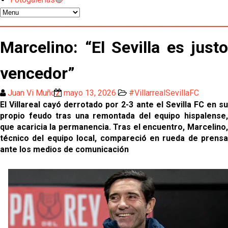
El Sevilla FC oficializa la cesión de Rafa Mir al Aris
de Salónica
Juanlu se marcha traspasado al Bournemouth
Marcelino: “El Sevilla es justo
vencedor”
Emery quiere pescar en el Atleti , el Villareal ya
tiene nuevo portero y el Getafe mueve ficha... Las
últimas novedades del mercado de La Liga
Juan Vi Muñoz
mayo 13, 2026
#VillarrealSevillaFC
Vargas y Sow se incorporan al grupo en la sesión
El Villareal cayó derrotado por 2-3 ante el Sevilla FC en su
del martes
propio feudo tras una remontada del equipo hispalense,
que acaricia la permanencia. Tras el encuentro, Marcelino,
Odysseas Vlachodimos: “El objetivo es mejorar la
técnico del equipo local, compareció en rueda de prensa
temporada pasada”
ante los medios de comunicación
El Sevilla FC empieza a inscribir a los nuevos
fichajes
Opinión | "Carta abierta a Alberto Flores" por Rafa
García