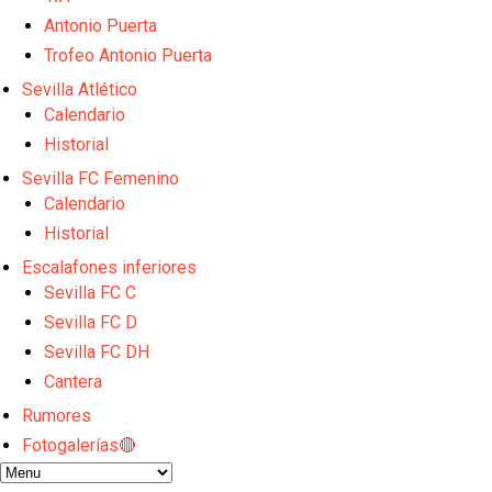
El dato que destaca a Agoumé entre las cinco gran
Juanlu de vuelta a Sevilla para cerrar su fichaje a l
Antonio Puerta
El Granada negocia con el Sevilla FC por Alberto Fl
Trofeo Antonio Puerta
El Sevilla continúa con despidos y rechaza una ofer
Sevilla Atlético
El Sevilla mueve ficha por Robbie Ure: la opción 'A'
Calendario
Historial
Sevilla FC Femenino
Calendario
Historial
Escalafones inferiores
Sevilla FC C
Sevilla FC D
Sevilla FC DH
Cantera
Rumores
Fotogalerías🔴