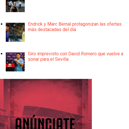
Endrick y Marc Bernal protagonizan las ofertas
más destacadas del día
Giro imprevisto con David Romero que vuelve a
sonar para el Sevilla