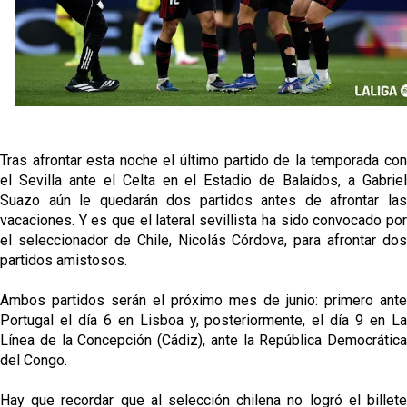
Opinión | "Carta abierta a Alberto Flores" por Rafa
García
Análisis I Quién es y cómo juega Fran González
Endrick y Marc Bernal protagonizan las ofertas más
destacadas del día
Tras afrontar esta noche el último partido de la temporada con
El Sevilla Juvenil A última detalles en Canarias para
el Sevilla ante el Celta en el Estadio de Balaídos, a Gabriel
su debut en la Cantalejo Province Cup
Suazo aún le quedarán dos partidos antes de afrontar las
vacaciones. Y es que el lateral sevillista ha sido convocado por
el seleccionador de Chile, Nicolás Córdova, para afrontar dos
partidos amistosos.
Ambos partidos serán el próximo mes de junio: primero ante
Portugal el día 6 en Lisboa y, posteriormente, el día 9 en La
Línea de la Concepción (Cádiz), ante la República Democrática
del Congo.
Hay que recordar que al selección chilena no logró el billete