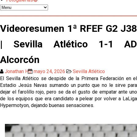
Celta y Rayo agitan el mercado de La Liga
Previa | El Sevilla FC cierra la pretemporada con el
Videoresumen 1ª RFEF G2 J38
exigente choque ante el Bayer Leverkusen
El Sevilla pone sus ojos en Ellyes Skhiri
| Sevilla Atlético 1-1 AD
Alcorcón
Patrick Mercado no jugará en el Sevilla FC
Jonathan HG
mayo 24, 2026
Sevilla Atlético
El Sevilla FC pregunta al Atlético de Madrid por la
El Sevilla Atlético se despide de la Primera Federación en el
situación de Iker Luque
Estadio Jesús Navas sumando un punto que no le sirve para
dejar el farolillo rojo, pero se da el gusto de empatar ante uno
Nico Guillén:"Es importante que el equipo sea una
de los equipos que era candidato a pelear por volver a LaLiga
familia y se refleje en el campo"
Hypermotyon, dejando buenas sensaciones.
El Sevilla oficializa el traspaso de Sow
Miguel Sierra: La temporada pasada se vio