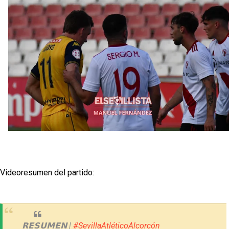
reflejado que podemos tirar para delante y
trabajamos con ilusión
Diomande ya es madridista mientras Rodri agita el
mercado
El Levante UD no descarta vender a Carlos Álvarez
El Sevilla FC trabaja en la contratación de George
Ilenikhena
Joan Jordán podría tener al Estrela Amadora como
destino este lunes
Videoresumen del partido:
𝗥𝗘𝗦𝗨𝗠𝗘𝗡 |
#SevillaAtléticoAlcorcón