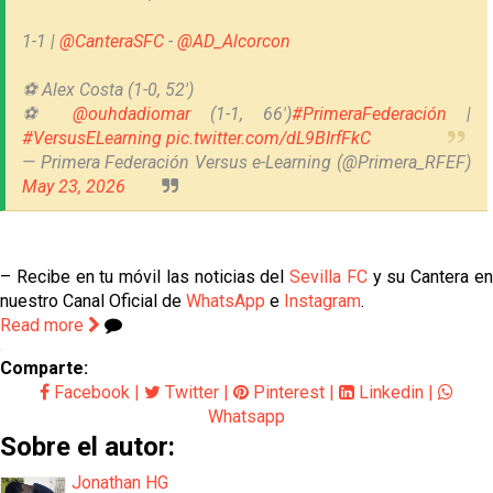
1-1 |
@CanteraSFC
-
@AD_Alcorcon
⚽ Alex Costa (1-0, 52')
⚽
@ouhdadiomar
(1-1, 66')
#PrimeraFederación
|
#VersusELearning
pic.twitter.com/dL9BIrfFkC
— Primera Federación Versus e-Learning (@Primera_RFEF)
May 23, 2026
– Recibe en tu móvil las noticias del
Sevilla FC
y su Cantera e
nuestro Canal Oficial de
WhatsApp
e
Instagram
.
Read more
Comparte:
Facebook
|
Twitter
|
Pinterest
|
Linkedin
|
Whatsapp
Sobre el autor:
Jonathan HG