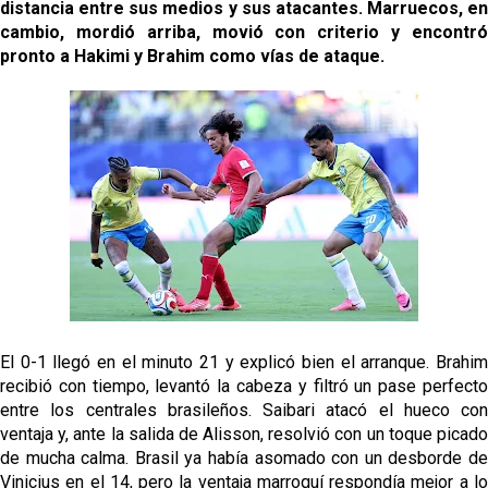
distancia entre sus medios y sus atacantes. Marruecos, en
Kochorashvili, seria opción para reforzar el centro
del campo sevillista
cambio, mordió arriba, movió con criterio y encontró
pronto a Hakimi y Brahim como vías de ataque.
Sow muy cerca de cerrar su traspaso al Genoa
Oso es el siguiente en la lista para salir
Banquillos confirmados: así queda la cantera del
Sevilla Femenino para la 2026/27
El 0-1 llegó en el minuto 21 y explicó bien el arranque. Brahim
recibió con tiempo, levantó la cabeza y filtró un pase perfecto
entre los centrales brasileños. Saibari atacó el hueco con
ventaja y, ante la salida de Alisson, resolvió con un toque picado
de mucha calma. Brasil ya había asomado con un desborde de
Vinicius en el 14, pero la ventaja marroquí respondía mejor a lo