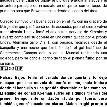
llegadas. La entrada de Undav le dio otra energía al ataque y el
delantero participó de inmediato en el quinto, con un toque de
primeras para que Brown marcara desde el centro del área.
Curaçao aún tuvo una buena ocasión en el 75, con un disparo de
Margaritha que pasó cerca de la escuadra, pero el cierre volvió
a ser alemán. Undav firmó el sexto tras servicio de Kimmich y
Havertz completó su doblete en una contra guiada por el propio
Undav. Alemania ganó 7 a 1, con pegada, recursos desde el
banquillo y una noche que también dejó el gol histórico de
Comenencia. Curaçao debutó en un Mundial recibiendo una
goleada, pero se ganó el cariño de todo el planeta fútbol por su
carisma.
🇳🇱 2-2 🇯🇵
Países Bajos tenía el partido donde quería y lo dejó
escapar por una mezcla de conformismo, mala lectura
desde el banquillo y una gestión discutible de los cambios.
El equipo de Ronald Koeman sufrió en algunos tramos del
primer tiempo ante un Japón rápido por fuera, pero
también generó ocasiones claras. Malen exigió pronto a