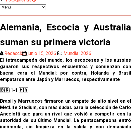
El Sevilla mueve ficha por Robbie Ure: la opción 'A'
para el ataque nervionense
Los contratiempos para García Plaza por la mala
Alemania, Escocia y Australia
gestión de un inválido Consejo
suman su primera victoria
El Sevilla C se queda en Tercera Federación
Redacción
junio 15, 2026
Mundial 2026
Atlético y Getafe agitan el mercado de LaLiga
El tetracampeón del mundo, los escoceses y los aussies
ganaron sus respectivos encuentros y comienzan con
buena cara el Mundial; por contra, Holanda y Brasil
Luis García Plaza: No sufrir ya es un paso adelante
empataron ante Japón y Marruecos, respectivamente
🇧🇷 1-1 🇲🇦
El Sevilla FC plantea ampliar hasta cinco fichajes
Brasil y Marruecos firmaron un empate de alto nivel en el
más antes del cierre
MetLife Stadium, con más dudas para la selección de Carlo
Ancelotti que para un rival que volvió a competir con la
Djibril Sow pone rumbo a Italia para firmar su nuevo
autoridad de su último Mundial. La pentacampeona entró
contrato con el Genoa
incómoda, sin limpieza en la salida y con demasiada