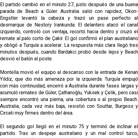
El partido cambió en el minuto 27, justo después de una buena
parada de Beach a Güler. Australia salió con rapidez, Okon-
Engstler levantó la cabeza y trazó un pase perfecto al
desmarque de Nestory Irankunda. El delantero atacó el canal
izquierdo, controló con ventaja, recortó hacia dentro y cruzó el
remate al palo corto de Çakir. El gol confirmó el plan australiano
y obligó a Turquía a acelerar. La respuesta más clara llegó tres
minutos después, cuando Bardakci probó desde lejos y Beach
desvió el balón al poste.
Montella movió el equipo al descanso con la entrada de Kenan
Yildiz, que dio más amenaza por la izquierda. Turquía empujó
con más continuidad, encerró a Australia durante fases largas y
acumuló remates de Güler, Çalhanoğlu, Yüksek y Çelik, pero casi
siempre encontró una pierna, una cobertura o al propio Beach.
Australia, cada vez más baja, resistió con Souttar, Burgess y
Circati muy firmes dentro del área.
El segundo gol llegó en el minuto 75 y terminó de inclinar el
partido. Tras un despeje australiano y un mal control turco,