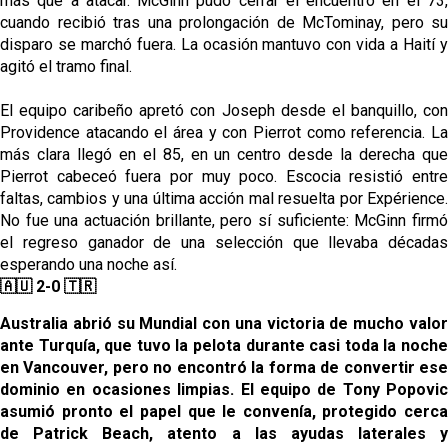
más que a atacar. McGinn pudo cerrar el encuentro en el 73,
cuando recibió tras una prolongación de McTominay, pero su
disparo se marchó fuera. La ocasión mantuvo con vida a Haití y
agitó el tramo final.
El equipo caribeño apretó con Joseph desde el banquillo, con
Providence atacando el área y con Pierrot como referencia. La
más clara llegó en el 85, en un centro desde la derecha que
Pierrot cabeceó fuera por muy poco. Escocia resistió entre
faltas, cambios y una última acción mal resuelta por Expérience.
No fue una actuación brillante, pero sí suficiente: McGinn firmó
el regreso ganador de una selección que llevaba décadas
esperando una noche así.
🇦🇺 2-0 🇹🇷
Australia abrió su Mundial con una victoria de mucho valor
ante Turquía, que tuvo la pelota durante casi toda la noche
en Vancouver, pero no encontró la forma de convertir ese
dominio en ocasiones limpias. El equipo de Tony Popovic
asumió pronto el papel que le convenía, protegido cerca
de Patrick Beach, atento a las ayudas laterales y