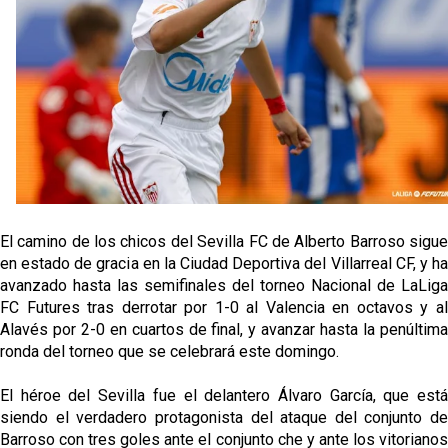
Djibril Sow pone rumbo a Italia para firmar su nuevo
contrato con el Genoa
Kochorashvili, seria opción para reforzar el centro
del campo sevillista
Sow muy cerca de cerrar su traspaso al Genoa
Oso es el siguiente en la lista para salir
El camino de los chicos del Sevilla FC de Alberto Barroso sigue
en estado de gracia en la Ciudad Deportiva del Villarreal CF, y ha
avanzado hasta las semifinales del torneo Nacional de LaLiga
FC Futures tras derrotar por 1-0 al Valencia en octavos y al
Alavés por 2-0 en cuartos de final, y avanzar hasta la penúltima
ronda del torneo que se celebrará este domingo.
El héroe del Sevilla fue el delantero Álvaro García, que está
siendo el verdadero protagonista del ataque del conjunto de
Barroso con tres goles ante el conjunto che y ante los vitorianos