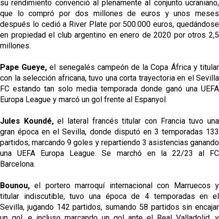
su rendimiento convenció al plenamente al conjunto ucraniano,
que lo compró por dos millones de euros y unos meses
después lo cedió a River Plate por 500.000 euros, quedándose
en propiedad el club argentino en enero de 2020 por otros 2,5
millones.
Pape Gueye,
el senegalés campeón de la Copa África y titula
con la selección africana, tuvo una corta trayectoria en el Sevilla
FC estando tan solo media temporada donde ganó una UEFA
Europa League y marcó un gol frente al Espanyol.
Jules Koundé,
el lateral francés titular con Francia tuvo un
gran época en el Sevilla, donde disputó en 3 temporadas 133
partidos, marcando 9 goles y repartiendo 3 asistencias ganando
una UEFA Europa League. Se marchó en la 22/23 al FC
Barcelona.
Bounou,
el portero marroquí internacional con Marruecos 
titular indiscutible, tuvo una época de 4 temporadas en el
Sevilla, jugando 142 partidos, sumando 58 partidos sin encajar
un gol, e incluso marcando un gol ante el Real Valladolid, y