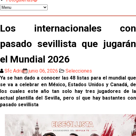
OFICIAL | Juanlu se marcha al Bournemouth
Los posibles herederos del número 16 tras la
Los internacionales con
marcha de Juanlu
pasado sevillista que jugarán
Alberto Flores, muy cerca de convertirse en nuevo
jugador del Granada CF
el Mundial 2026
El Granada negocia con el Sevilla FC por Alberto
Flores
Sfc Adrián
junio 06, 2026
Selecciones
Ya se han dado a conocer las 48 listas para el mundial que
El Sevilla continúa con despidos y rechaza una
se va a celebrar en México, Estados Unidos y Canadá, de
oferta de 420 millones por el club
los cuales este año tan solo hay tres jugadores de la
actual plantilla del Sevilla, pero sí que hay bastantes con
El Sevilla mueve ficha por Robbie Ure: la opción 'A'
pasado sevillista
para el ataque nervionense
Los contratiempos para García Plaza por la mala
gestión de un inválido Consejo