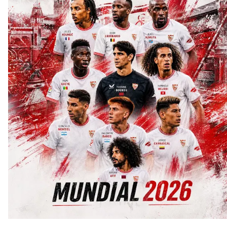
El Sevilla C se queda en Tercera Federación
Atlético y Getafe agitan el mercado de LaLiga
Luis García Plaza: No sufrir ya es un paso adelante
Apuesta por la juventud y las ideas claras: el once
que perfila el Sevilla FC para el debut liguero