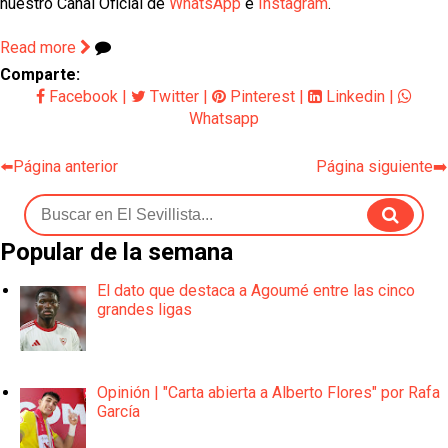
nuestro Canal Oficial de
WhatsApp
e
Instagram
.
Read more
Comparte:
Facebook
|
Twitter
|
Pinterest
|
Linkedin
|
Whatsapp
⬅️Página anterior
Página siguiente➡️
Popular de la semana
El dato que destaca a Agoumé entre las cinco
grandes ligas
Opinión | "Carta abierta a Alberto Flores" por Rafa
García