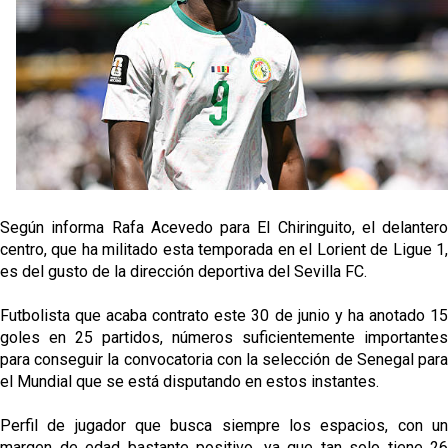
oferta de 420 millones por el club
El Sevilla mueve ficha por Robbie Ure: la opción 'A'
para el ataque nervionense
Crónica Pretemporada | Real Madrid 2-4 Sevilla FC
Femenino
La revolución de José Ignacio Navarro en el Sevilla
FC
Según informa Rafa Acevedo para El Chiringuito, el delantero
Análisis | El Sevilla FC cierra una pretemporada de
centro, que ha militado esta temporada en el Lorient de Ligue 1,
contrastes antes del inicio de LaLiga
es del gusto de la dirección deportiva del Sevilla FC.
Futbolista que acaba contrato este 30 de junio y ha anotado 15
goles en 25 partidos, números suficientemente importantes
para conseguir la convocatoria con la selección de Senegal para
el Mundial que se está disputando en estos instantes.
Perfil de jugador que busca siempre los espacios, con un
margen de edad bastante positivo, ya que tan solo tiene 26