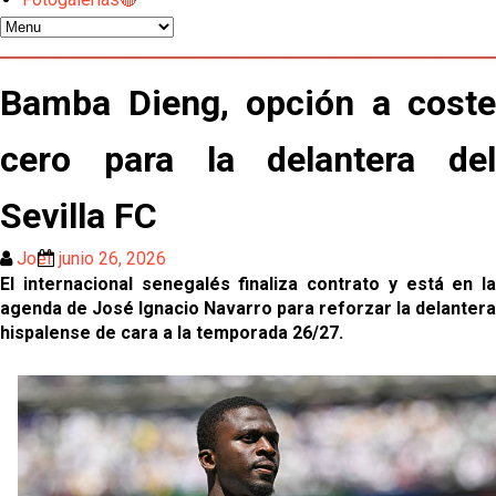
Miguel Sierra: La temporada pasada se vio
reflejado que podemos tirar para delante y
Bamba Dieng, opción a coste
trabajamos con ilusión
Diomande ya es madridista mientras Rodri agita el
cero para la delantera del
mercado
OFICIAL | Juanlu se marcha al Bournemouth
Sevilla FC
Joel
junio 26, 2026
Los posibles herederos del número 16 tras la
El internacional senegalés finaliza contrato y está en la
marcha de Juanlu
agenda de José Ignacio Navarro para reforzar la delantera
hispalense de cara a la temporada 26/27.
Alberto Flores, muy cerca de convertirse en nuevo
jugador del Granada CF
El Granada negocia con el Sevilla FC por Alberto
Flores
El Sevilla continúa con despidos y rechaza una