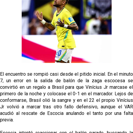
El Granada negocia con el Sevilla FC por Alberto
Flores
El Sevilla continúa con despidos y rechaza una
oferta de 420 millones por el club
El Sevilla mueve ficha por Robbie Ure: la opción 'A'
para el ataque nervionense
Los contratiempos para García Plaza por la mala
gestión de un inválido Consejo
El encuentro se rompió casi desde el pitido inicial. En el minuto
7, un error en la salida de balón de la zaga escocesa se
convirtió en un regalo a Brasil para que Vinícius Jr marcase el
primero de la noche y colocase el 0-1 en el marcador. Lejos de
conformarse, Brasil olió la sangre y en el 22 el propio Vinícius
Jr volvió a marcar tras otro fallo defensivo, aunque el VAR
acudió al rescate de Escocia anulando el tanto por una falta
previa.
Escocia intentó reaccionar con el balón parado, buscando la