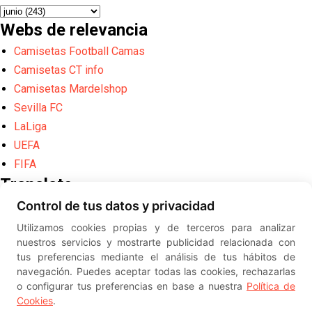
Webs de relevancia
Camisetas Football Camas
Camisetas CT info
Camisetas Mardelshop
Sevilla FC
LaLiga
UEFA
FIFA
Translate
Control de tus datos y privacidad
Powered by
Translate
Utilizamos cookies propias y de terceros para analizar
Diseño web creado por
Erick
nuestros servicios y mostrarte publicidad relacionada con
©
ElSevillista.es - Información sobr
tus preferencias mediante el análisis de tus hábitos de
el Sevilla FC, Sevilla Atlético, Sevilla Femenino y su Cantera
navegación. Puedes aceptar todas las cookies, rechazarlas
-- --
2026
o configurar tus preferencias en base a nuestra
Política de
Cookies
.