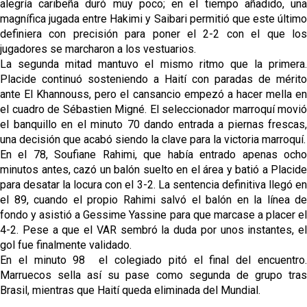
alegría caribeña duró muy poco; en el tiempo añadido, una
magnífica jugada entre Hakimi y Saibari permitió que este último
definiera con precisión para poner el 2-2 con el que los
jugadores se marcharon a los vestuarios.
La segunda mitad mantuvo el mismo ritmo que la primera.
Placide continuó sosteniendo a Haití con paradas de mérito
ante El Khannouss, pero el cansancio empezó a hacer mella en
el cuadro de Sébastien Migné. El seleccionador marroquí movió
el banquillo en el minuto 70 dando entrada a piernas frescas,
una decisión que acabó siendo la clave para la victoria marroquí.
En el 78, Soufiane Rahimi, que había entrado apenas ocho
minutos antes, cazó un balón suelto en el área y batió a Placide
para desatar la locura con el 3-2. La sentencia definitiva llegó en
el 89, cuando el propio Rahimi salvó el balón en la línea de
fondo y asistió a Gessime Yassine para que marcase a placer el
4-2. Pese a que el VAR sembró la duda por unos instantes, el
gol fue finalmente validado.
En el minuto 98 el colegiado pitó el final del encuentro.
Marruecos sella así su pase como segunda de grupo tras
Brasil, mientras que Haití queda eliminada del Mundial.