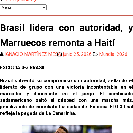
Opinión | "Carta abierta a Alberto Flores" por Rafa
García
Análisis I Quién es y cómo juega Fran González
Brasil lidera con autoridad, y
Marruecos remonta a Haití
Endrick y Marc Bernal protagonizan las ofertas más
destacadas del día
IGNACIO MARTÍNEZ MESA
junio 25, 2026
Mundial 2026
El Sevilla Juvenil A última detalles en Canarias para
su debut en la Cantalejo Province Cup
ESCOCIA 0-3 BRASIL
La cita ante el Espanyol a domicilio ya tiene horario
Brasil solventó su compromiso con autoridad, sellando el
liderato de grupo con una victoria incontestable en el
marcador y dominante en el juego. El combinado
El dato que destaca a Agoumé entre las cinco
sudamericano saltó al césped con una marcha más,
grandes ligas
penalizando de inmediato las dudas de Escocia. El 0-3 final
refleja la pegada de La Canarinha.
Juanlu de vuelta a Sevilla para cerrar su fichaje a la
Premier