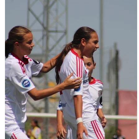
Sow muy cerca de cerrar su traspaso al Genoa
Oso es el siguiente en la lista para salir
Banquillos confirmados: así queda la cantera del
Sevilla Femenino para la 2026/27
Celta y Rayo agitan el mercado de La Liga
Previa | El Sevilla FC cierra la pretemporada con el
exigente choque ante el Bayer Leverkusen