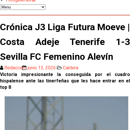
Los contratiempos para García Plaza por la mala
gestión de un inválido Consejo
El Sevilla C se queda en Tercera Federación
Crónica J3 Liga Futura Moeve |
Atlético y Getafe agitan el mercado de LaLiga
Costa Adeje Tenerife 1-3
Sevilla FC Femenino Alevín
Luis García Plaza: No sufrir ya es un paso adelante
Redacción
junio 13, 2026
Cantera
Victoria impresionante la conseguida por el cuadro
El Sevilla FC plantea ampliar hasta cinco fichajes
hispalense ante las tinerfeñas que les hace entrar en el
más antes del cierre
top 8
Djibril Sow pone rumbo a Italia para firmar su nuevo
contrato con el Genoa
Kochorashvili, seria opción para reforzar el centro
del campo sevillista