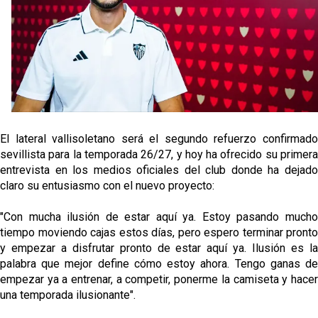
Miguel Sierra: La temporada pasada se vio
reflejado que podemos tirar para delante y
trabajamos con ilusión
Diomande ya es madridista mientras Rodri agita el
mercado
OFICIAL | Juanlu se marcha al Bournemouth
El lateral vallisoletano será el segundo refuerzo confirmado
sevillista para la temporada 26/27, y hoy ha ofrecido su primera
entrevista en los medios oficiales del club donde ha dejado
El Sevilla FC trabaja en la contratación de George
claro su entusiasmo con el nuevo proyecto:
Ilenikhena
"Con mucha ilusión de estar aquí ya. Estoy pasando mucho
tiempo moviendo cajas estos días, pero espero terminar pronto
y empezar a disfrutar pronto de estar aquí ya. Ilusión es la
palabra que mejor define cómo estoy ahora. Tengo ganas de
empezar ya a entrenar, a competir, ponerme la camiseta y hacer
una temporada ilusionante".