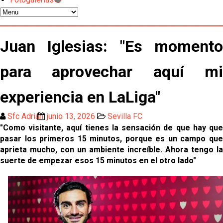
Banquillos confirmados: así queda la cantera del
Sevilla Femenino para la 2026/27
Celta y Rayo agitan el mercado de La Liga
Juan Iglesias: "Es momento
Previa | El Sevilla FC cierra la pretemporada con el
para aprovechar aquí mi
exigente choque ante el Bayer Leverkusen
experiencia en LaLiga"
El Sevilla pone sus ojos en Ellyes Skhiri
Sfc Adrián
junio 13, 2026
Sevilla FC
"Como visitante, aquí tienes la sensación de que hay que
Patrick Mercado no jugará en el Sevilla FC
pasar los primeros 15 minutos, porque es un campo que
aprieta mucho, con un ambiente increíble. Ahora tengo la
El Sevilla FC pregunta al Atlético de Madrid por la
suerte de empezar esos 15 minutos en el otro lado"
situación de Iker Luque
Nico Guillén:"Es importante que el equipo sea una
familia y se refleje en el campo"
El Sevilla oficializa el traspaso de Sow