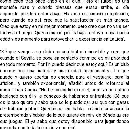
complicado tras once años en el club. Pero el fútbol es una
montaña rusa y cuando piensas que estás arriba, al día
siguiente puedes estar abajo. Ha sido un camino complicado,
pero cuando es así, creo que la satisfacción es más grande.
Creo que estoy en mi mejor momento, pero creo que no va a ser
todavía el mejor. Queda mucho por trabajar, estoy en una buena
edad y es momento para aprovechar la experiencia en LaLiga".
"Sé que vengo a un club con una historia increíble y creo que
cuando el Sevilla se pone en contacto conmigo es mi prioridad
en todo momento. Por fin puedo decir que estoy aquí. Es un club
enorme con una historia y una ciudad apasionantes. Lo que
puedo y quiero aportar es energía, para el vestuario, para la
afición... y también experiencia", añadió, antes de referirse al
míster Luis García: "No he coincidido con él, pero ya he estado
hablando con él y le conozco de habernos enfrentado. Sé qué
es lo que quiere y sabe que se lo puedo dar, así que con ganas
de trabajar juntos. Quedamos en hablar cuando arrancara la
pretemporada y hablar de lo que quiere de mí y de dónde quiere
que juegue. Él ya sabe que estoy disponible para jugar donde
me pida, con toda la ilusión y energía".