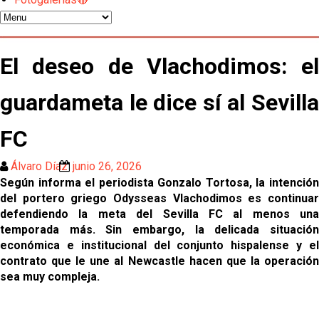
gestión de un inválido Consejo
El Sevilla C se queda en Tercera Federación
El deseo de Vlachodimos: el
Atlético y Getafe agitan el mercado de LaLiga
guardameta le dice sí al Sevilla
Luis García Plaza: No sufrir ya es un paso adelante
FC
Álvaro Díaz
junio 26, 2026
El Sevilla FC plantea ampliar hasta cinco fichajes
Según informa el periodista Gonzalo Tortosa, la intención
más antes del cierre
del portero griego Odysseas Vlachodimos es continuar
Djibril Sow pone rumbo a Italia para firmar su nuevo
defendiendo la meta del Sevilla FC al menos una
contrato con el Genoa
temporada más. Sin embargo, la delicada situación
económica e institucional del conjunto hispalense y el
Kochorashvili, seria opción para reforzar el centro
contrato que le une al Newcastle hacen que la operación
del campo sevillista
sea muy compleja.
Sow muy cerca de cerrar su traspaso al Genoa