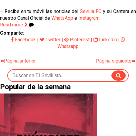
– Recibe en tu móvil las noticias del
Sevilla FC
y su Cantera e
nuestro Canal Oficial de
WhatsApp
e
Instagram
.
Read more
Comparte:
Facebook
|
Twitter
|
Pinterest
|
Linkedin
|
Whatsapp
⬅️Página anterior
Página siguiente➡️
Popular de la semana