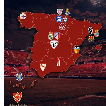
Opinión | "Carta abierta a Alberto Flores" por Rafa
García
El Sevilla oficializa el traspaso de Sow
Miguel Sierra: La temporada pasada se vio
reflejado que podemos tirar para delante y
trabajamos con ilusión
Diomande ya es madridista mientras Rodri agita el
mercado