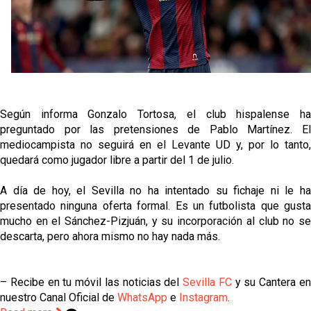
El dato que destaca a Agoumé entre las cinco
grandes ligas
Alberto Flores, muy cerca de convertirse en nuevo
jugador del Granada CF
Según informa Gonzalo Tortosa, el club hispalense ha
El Granada negocia con el Sevilla FC por Alberto
preguntado por las pretensiones de Pablo Martínez. El
Flores
mediocampista no seguirá en el Levante UD y, por lo tanto,
quedará como jugador libre a partir del 1 de julio.
El Sevilla continúa con despidos y rechaza una
oferta de 420 millones por el club
A día de hoy, el Sevilla no ha intentado su fichaje ni le ha
presentado ninguna oferta formal. Es un futbolista que gusta
mucho en el Sánchez-Pizjuán, y su incorporación al club no se
descarta, pero ahora mismo no hay nada más.
– Recibe en tu móvil las noticias del
Sevilla FC
y su Cantera e
nuestro Canal Oficial de
WhatsApp
e
Instagram
.