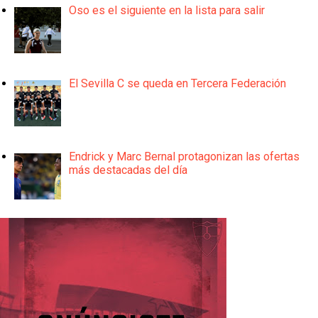
Oso es el siguiente en la lista para salir
El Sevilla C se queda en Tercera Federación
Endrick y Marc Bernal protagonizan las ofertas
más destacadas del día