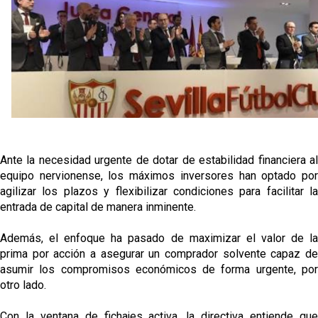
oferta de 420 millones por el club
El Sevilla mueve ficha por Robbie Ure: la opción 'A'
para el ataque nervionense
Crónica Pretemporada | Real Madrid 2-4 Sevilla FC
Femenino
La revolución de José Ignacio Navarro en el Sevilla
FC
Ante la necesidad urgente de dotar de estabilidad financiera al
equipo nervionense, los máximos inversores han optado por
Análisis | El Sevilla FC cierra una pretemporada de
agilizar los plazos y flexibilizar condiciones para facilitar la
contrastes antes del inicio de LaLiga
entrada de capital de manera inminente.
Además, el enfoque ha pasado de maximizar el valor de la
prima por acción a asegurar un comprador solvente capaz de
asumir los compromisos económicos de forma urgente, por
otro lado.
Con la ventana de fichajes activa, la directiva entiende que