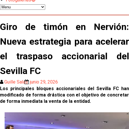
El Sevilla oficializa el traspaso de Sow
Miguel Sierra: La temporada pasada se vio
Giro de timón en Nervión:
reflejado que podemos tirar para delante y
trabajamos con ilusión
Diomande ya es madridista mientras Rodri agita el
Nueva estrategia para acelerar
mercado
el traspaso accionarial del
OFICIAL | Juanlu se marcha al Bournemouth
Sevilla FC
Los posibles herederos del número 16 tras la
marcha de Juanlu
Guille Salas
junio 29, 2026
Los principales bloques accionariales del Sevilla FC han
Alberto Flores, muy cerca de convertirse en nuevo
modificado de forma drástica con el objetivo de concretar
jugador del Granada CF
de forma inmediata la venta de la entidad.
El Granada negocia con el Sevilla FC por Alberto
Flores
El Sevilla continúa con despidos y rechaza una