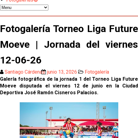
El Sevilla FC pregunta al Atlético de Madrid por la
situación de Iker Luque
Nico Guillén:"Es importante que el equipo sea una
Fotogalería Torneo Liga Future
familia y se refleje en el campo"
Moeve | Jornada del viernes
El Sevilla oficializa el traspaso de Sow
12-06-26
Miguel Sierra: La temporada pasada se vio
reflejado que podemos tirar para delante y
Santiago Cárdenas
junio 13, 2026
Fotogalería
trabajamos con ilusión
Galería fotográfica de la jornada 1 del Torneo Liga Future
Diomande ya es madridista mientras Rodri agita el
Moeve disputada el viernes 12 de junio en la Ciudad
mercado
Deportiva José Ramón Cisneros Palacios.
OFICIAL | Juanlu se marcha al Bournemouth
Los posibles herederos del número 16 tras la
marcha de Juanlu