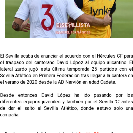
oferta de 420 millones por el club
El Sevilla mueve ficha por Robbie Ure: la opción 'A'
para el ataque nervionense
Crónica Pretemporada | Real Madrid 2-4 Sevilla FC
Femenino
La revolución de José Ignacio Navarro en el Sevilla
El Sevilla acaba de anunciar el acuerdo con el Hércules CF para
FC
el traspaso del canterano David López al equipo alicantino. El
lateral zurdo jugó esta última temporada 25 partidos con el
Análisis | El Sevilla FC cierra una pretemporada de
Sevilla Atlético en Primera Federación tras llegar a la cantera en
contrastes antes del inicio de LaLiga
el verano de 2020 desde la AD Nervión en edad Cadete.
Desde entonces David López ha ido pasando por los
diferentes equipos juveniles y también por el Sevilla 'C' antes
de dar el salto al Sevilla Atlético, donde estuvo solo una
campaña.