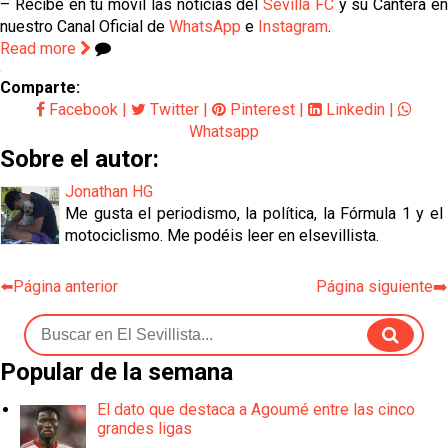
– Recibe en tu móvil las noticias del
Sevilla FC
y su Cantera e
nuestro Canal Oficial de
WhatsApp
e
Instagram
.
Read more
Comparte:
Facebook
|
Twitter
|
Pinterest
|
Linkedin
|
Whatsapp
Sobre el autor:
Jonathan HG
Me gusta el periodismo, la política, la Fórmula 1 y el
motociclismo. Me podéis leer en elsevillista.
⬅️Página anterior
Página siguiente➡️
Popular de la semana
El dato que destaca a Agoumé entre las cinco
grandes ligas