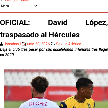
El Sevilla oficializa el traspaso de Sow
Miguel Sierra: La temporada pasada se vio
OFICIAL: David López,
reflejado que podemos tirar para delante y
trabajamos con ilusión
Diomande ya es madridista mientras Rodri agita el
traspasado al Hércules
mercado
Jonathan HG
junio 20, 2026
Sevilla Atlético
OFICIAL | Juanlu se marcha al Bournemouth
Deja el club tras pasar por sus escalafones inferiores tras llegar
en 2020
Los posibles herederos del número 16 tras la
marcha de Juanlu
Alberto Flores, muy cerca de convertirse en nuevo
jugador del Granada CF
El Granada negocia con el Sevilla FC por Alberto
Flores
El Sevilla continúa con despidos y rechaza una