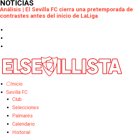
NOTICIAS
Análisis | El Sevilla FC cierra una pretemporada de
contrastes antes del inicio de LaLiga
Joan Jordán cerca de salir del Sevilla FC
Apuesta por la juventud y las ideas claras: el once
que perfila el Sevilla FC para el debut liguero
El Rayo Vallecano llega a la cita de Nervión con
derrota
Crónica Pretemporada | Xerez DFC 1-0 Sevilla
⚪Inicio
Atlético
Sevilla FC
Club
Crónica Pretemporada I Bayer Leverkusen 2-1
Sevilla FC
Selecciones
Palmarés
El Tribunal Superior de Justicia concede la
Calendario
cautelar a Isi Palazón
Historial