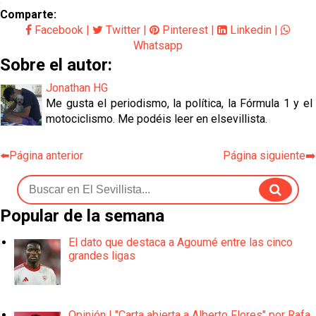
Comparte:
Facebook
|
Twitter
|
Pinterest
|
Linkedin
|
Whatsapp
Sobre el autor:
Jonathan HG
Me gusta el periodismo, la política, la Fórmula 1 y el
motociclismo. Me podéis leer en elsevillista.
⬅️Página anterior
Página siguiente➡️
Popular de la semana
El dato que destaca a Agoumé entre las cinco
grandes ligas
Opinión | "Carta abierta a Alberto Flores" por Rafa