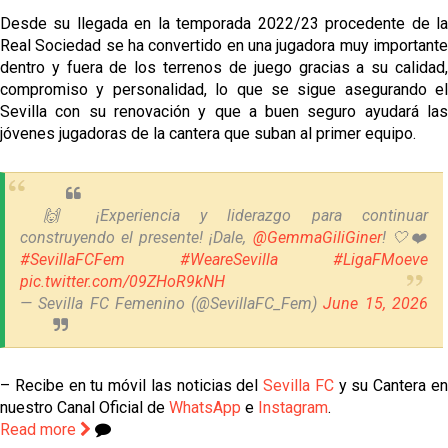
Desde su llegada en la temporada 2022/23 procedente de la
Real Sociedad se ha convertido en una jugadora muy importante
dentro y fuera de los terrenos de juego gracias a su calidad,
compromiso y personalidad, lo que se sigue asegurando el
Sevilla con su renovación y que a buen seguro ayudará las
jóvenes jugadoras de la cantera que suban al primer equipo.
🙌 ¡Experiencia y liderazgo para continuar
construyendo el presente! ¡Dale,
@GemmaGiliGiner
! 🤍❤️
#SevillaFCFem
#WeareSevilla
#LigaFMoeve
pic.twitter.com/09ZHoR9kNH
— Sevilla FC Femenino (@SevillaFC_Fem)
June 15, 2026
– Recibe en tu móvil las noticias del
Sevilla FC
y su Cantera e
nuestro Canal Oficial de
WhatsApp
e
Instagram
.
Read more