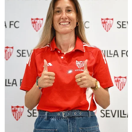
Vargas y Sow se incorporan al grupo en la sesión
del martes
Odysseas Vlachodimos: “El objetivo es mejorar la
temporada pasada”
El Sevilla FC empieza a inscribir a los nuevos
fichajes
Opinión | "Carta abierta a Alberto Flores" por Rafa
García
El Sevilla oficializa el traspaso de Sow