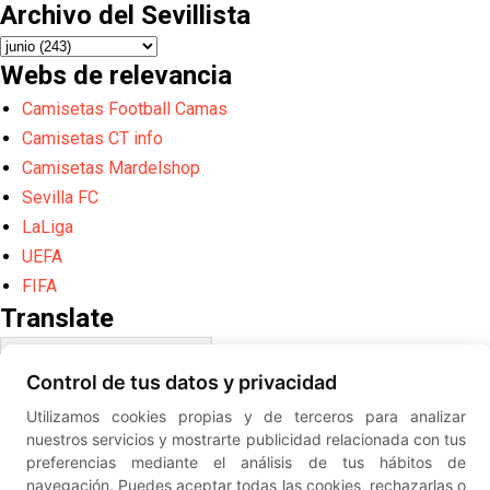
Archivo del Sevillista
Webs de relevancia
Camisetas Football Camas
Camisetas CT info
Camisetas Mardelshop
Sevilla FC
LaLiga
UEFA
FIFA
Translate
Control de tus datos y privacidad
Powered by
Translate
Diseño web creado por
Erick
Utilizamos cookies propias y de terceros para analizar
©
ElSevillista.es - Información sobr
nuestros servicios y mostrarte publicidad relacionada con tus
el Sevilla FC, Sevilla Atlético, Sevilla Femenino y su Cantera
preferencias mediante el análisis de tus hábitos de
-- --
2026
navegación. Puedes aceptar todas las cookies, rechazarlas o