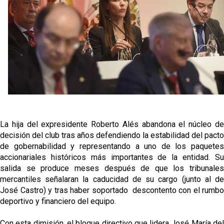
contrato con el Genoa
Kochorashvili, seria opción para reforzar el centro
del campo sevillista
Crónica Pretemporada I Bayer Leverkusen 2-1
Sevilla FC
El Tribunal Superior de Justicia concede la
cautelar a Isi Palazón
Banquillos confirmados: así queda la cantera del
La hija del expresidente Roberto Alés abandona el núcleo de
Sevilla Femenino para la 2026/27
decisión del club tras años defendiendo la estabilidad del pacto
de gobernabilidad y representando a uno de los paquetes
accionariales históricos más importantes de la entidad. Su
salida se produce meses después de que los tribunales
mercantiles señalaran la caducidad de su cargo (junto al de
José Castro) y tras haber soportado descontento con el rumbo
deportivo y financiero del equipo.
Con esta dimisión, el bloque directivo que lidera José María del