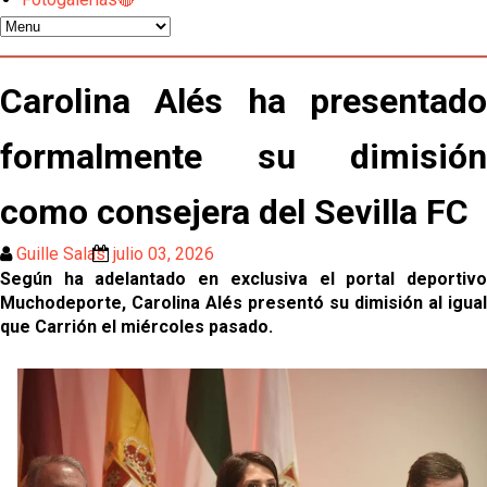
oferta de 420 millones por el club
El Sevilla mueve ficha por Robbie Ure: la opción 'A'
para el ataque nervionense
Carolina Alés ha presentado
Los contratiempos para García Plaza por la mala
gestión de un inválido Consejo
formalmente su dimisión
El Sevilla C se queda en Tercera Federación
como consejera del Sevilla FC
Guille Salas
julio 03, 2026
Atlético y Getafe agitan el mercado de LaLiga
Según ha adelantado en exclusiva el portal deportivo
Muchodeporte, Carolina Alés presentó su dimisión al igual
Luis García Plaza: No sufrir ya es un paso adelante
que Carrión el miércoles pasado.
El Sevilla FC plantea ampliar hasta cinco fichajes
más antes del cierre
Djibril Sow pone rumbo a Italia para firmar su nuevo