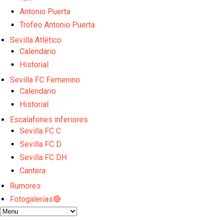
Odysseas Vlachodimos: “El objetivo es mejorar la 
El Sevilla FC empieza a inscribir a los nuevos fichaj
Antonio Puerta
Opinión | "Carta abierta a Alberto Flores" por Rafa G
Trofeo Antonio Puerta
El Sevilla oficializa el traspaso de Sow
Sevilla Atlético
Miguel Sierra: La temporada pasada se vio reflejad
Calendario
Historial
Sevilla FC Femenino
Calendario
Historial
Escalafones inferiores
Sevilla FC C
Sevilla FC D
Sevilla FC DH
Cantera
Rumores
Fotogalerías🔴