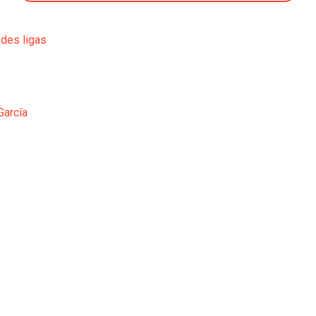
ndes ligas
García