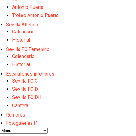
El dato que destaca a Agoumé entre las cinco gran
Juanlu de vuelta a Sevilla para cerrar su fichaje a l
Antonio Puerta
El Granada negocia con el Sevilla FC por Alberto Fl
Trofeo Antonio Puerta
El Sevilla continúa con despidos y rechaza una ofer
Sevilla Atlético
El Sevilla mueve ficha por Robbie Ure: la opción 'A'
Calendario
Historial
Sevilla FC Femenino
Calendario
Historial
Escalafones inferiores
Sevilla FC C
Sevilla FC D
Sevilla FC DH
Cantera
Rumores
Fotogalerías🔴