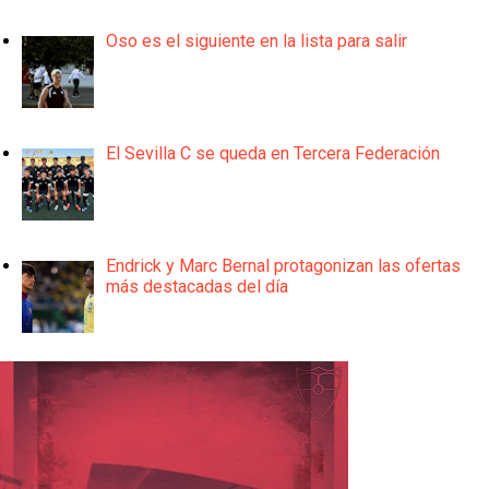
Oso es el siguiente en la lista para salir
El Sevilla C se queda en Tercera Federación
Endrick y Marc Bernal protagonizan las ofertas
más destacadas del día