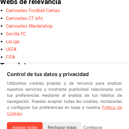
Webs de relevancia
Camisetas Football Camas
Camisetas CT info
Camisetas Mardelshop
Sevilla FC
LaLiga
UEFA
FIFA
Translate
Control de tus datos y privacidad
Powered by
Translate
Utilizamos cookies propias y de terceros para analizar
Diseño web creado por
Erick
nuestros servicios y mostrarte publicidad relacionada con
©
ElSevillista.es - Información sobr
tus preferencias mediante el análisis de tus hábitos de
el Sevilla FC, Sevilla Atlético, Sevilla Femenino y su Cantera
navegación. Puedes aceptar todas las cookies, rechazarlas
-- --
2026
o configurar tus preferencias en base a nuestra
Política de
Cookies
.
Aceptar todas
Rechazar todas
Configurar