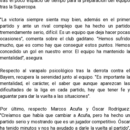
tras el poco espacio de tiempo para la preparación del equipo
El dato que destaca a Agoumé entre las cinco
grandes ligas
tras la Supercopa.
Juanlu de vuelta a Sevilla para cerrar su fichaje a la
"La victoria siempre sienta muy bien, además en el primer
Premier
partido y ante un rival complejo que ha hecho un partido
tremendamente serio, difícil. Es un equipo que deja hacer pocas
El Granada negocia con el Sevilla FC por Alberto
ocasiones", comenta sobre el club gaditano. "Hemos sufrido
Flores
mucho, que es como hay que conseguir estos puntos. Hemos
concedido un gol en nuestro error. El equipo ha mantenido la
El Sevilla continúa con despidos y rechaza una
mentalidad", asegura.
oferta de 420 millones por el club
Respecto al varapalo psicológico tras la derrota contra el
El Sevilla mueve ficha por Robbie Ure: la opción 'A'
Bayern, recupera la serenidad junto al equipo. "Es importante la
para el ataque nervionense
mentalidad, el carácter, el saber que aunque aparezcan las
dificultades de la liga en cada partido, hay que tener fe y
aguantar para dar la vuelta a las situaciones".
Por último, respecto Marcos Acuña y Óscar Rodríguez:
"Creíamos que había que cambiar a Acuña, pero ha hecho un
partido serio y mostrando que es un jugador competitivo. Óscar
ha tenido minutos y nos ha ayudado a darle la vuelta al partido",