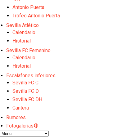
El Sevilla FC empieza a inscribir a los nuevos fichaj
Opinión | "Carta abierta a Alberto Flores" por Rafa G
Antonio Puerta
Análisis I Quién es y cómo juega Fran González
Trofeo Antonio Puerta
Endrick y Marc Bernal protagonizan las ofertas más
Sevilla Atlético
El Sevilla Juvenil A última detalles en Canarias par
Calendario
Historial
Sevilla FC Femenino
Calendario
Historial
Escalafones inferiores
Sevilla FC C
Sevilla FC D
Sevilla FC DH
Cantera
Rumores
Fotogalerías🔴