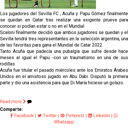
fichajes
Los jugadores del Sevilla FC , Acuña y Papu Gómez finalmente
Opinión | "Carta abierta a Alberto Flores" por Rafa
se quedan en Qatar tras realizar una exigente prueva para
García
conocer si podían estar o no en el Mundial
Scaloni finalmente decidió que ambos jugadores se quedan y el
El Sevilla oficializa el traspaso de Sow
Sevilla tendrá tres representantes en la selección argentina, una
de las favoritas para gana el Mundial de Catar 2022.
Tanto Acuña que padecía una pubalgia que sufre desde hace
Miguel Sierra: La temporada pasada se vio
meses al igual el Papu -con un traumatismo en una de sus
reflejado que podemos tirar para delante y
rodillas.
trabajamos con ilusión
Acuña fue titular el pasado miércoles ante los Emiratos Árabes
Diomande ya es madridista mientras Rodri agita el
Unidos en el amistoso jugado en Abu Dabi. Disputó la primera
mercado
parte y dio una asistencia para que Di María hiciese un golazo.
Read more
Comparte:
Facebook
|
Twitter
|
Pinterest
|
Linkedin
|
Whatsapp