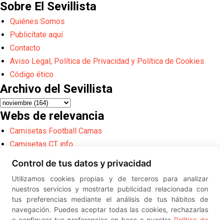
Sobre El Sevillista
Quiénes Somos
Publicítate aquí
Contacto
Aviso Legal, Política de Privacidad y Política de Cookies
Código ético
Archivo del Sevillista
Webs de relevancia
Camisetas Football Camas
Camisetas CT info
Camisetas Mardelshop
Control de tus datos y privacidad
Sevilla FC
Utilizamos cookies propias y de terceros para analizar
LaLiga
nuestros servicios y mostrarte publicidad relacionada con
UEFA
tus preferencias mediante el análisis de tus hábitos de
navegación. Puedes aceptar todas las cookies, rechazarlas
FIFA
o configurar tus preferencias en base a nuestra
Política de