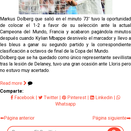
Djibril Sow pone rumbo a Italia para firmar su nuevo
contrato con el Genoa
Markus Dolberg que salió en el minuto 73' tuvo la oportunidad
Kochorashvili, seria opción para reforzar el centro
de colocar el 1-2 a favor de su selección ante la actual
del campo sevillista
Campeona del Mundo, Francia y acabaron pagándola minutos
después cuando Kylian Mbappe desnivelo el marcador y llevo a
Sow muy cerca de cerrar su traspaso al Genoa
les bleus a ganar su segundo partido y la correspondiente
clasificación a octavos de final de la Copa del Mundo.
Dolberg que se ha quedado como único representante sevillista
Oso es el siguiente en la lista para salir
tras la lesión de Delaney, tuvo una gran ocasión ante Lloris pero
no estuvo muy acertado.
Read more
Comparte:
Facebook
|
Twitter
|
Pinterest
|
Linkedin
|
Whatsapp
⬅️Página anterior
Página siguiente➡️