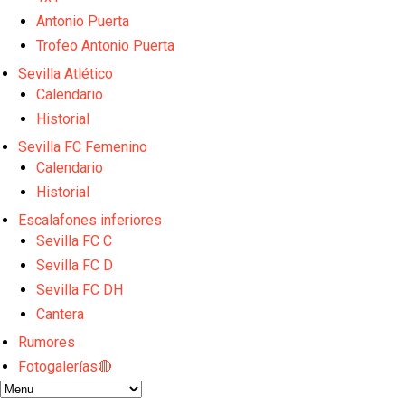
El Sevilla FC empieza a inscribir a los nuevos fichaj
Opinión | "Carta abierta a Alberto Flores" por Rafa G
Antonio Puerta
El Sevilla oficializa el traspaso de Sow
Trofeo Antonio Puerta
Miguel Sierra: La temporada pasada se vio reflejad
Sevilla Atlético
Diomande ya es madridista mientras Rodri agita el
Calendario
Historial
Sevilla FC Femenino
Calendario
Historial
Escalafones inferiores
Sevilla FC C
Sevilla FC D
Sevilla FC DH
Cantera
Rumores
Fotogalerías🔴