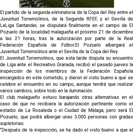
La cita ante el Espanyol a domicilio ya tiene horario
El partido de la segunda eliminatoria de la Copa del Rey entre el
Juvuntud Torremolinos, de la Segunda RFEF, y el Sevilla de
El dato que destaca a Agoumé entre las cinco
LaLiga Santander, se disputará finalmente en el campo de El
grandes ligas
Pozuelo de la localidad malagueña el próximo 21 de diciembre
a las 21 horas, tras la autorización por parte de la Real
Alberto Flores, muy cerca de convertirse en nuevo
jugador del Granada CF
Federación Española de Fútbol.El Pozuelo albergará el
Juventud Torremolinos ante el Sevilla de la Copa del Rey
El Granada negocia con el Sevilla FC por Alberto
El Juventud Torremolinos, que esta tarde disputa su encuentro
Flores
de Liga ante el Recreativo Granada, recibió el pasado jueves la
inspección de los miembros de la Federación Española
El Sevilla continúa con despidos y rechaza una
encargados en este cometido, y dieron el visto bueno a que se
oferta de 420 millones por el club
celebre el encuentro en su campo, aunque tendrá que realizar
varios cambios, sobre todo en la iluminación.
El club malagueño estuvo barajando otras alternativas en el
caso de que no recibiera la autorización pertinente como el
estadio de La Rosaleda o el Ciudad de Málaga, pero será El
Pozuelo, que podrá albergar unas 3.000 personas con gradas
supletorias.
"Después de la inspección, se ha dado el visto bueno a que el