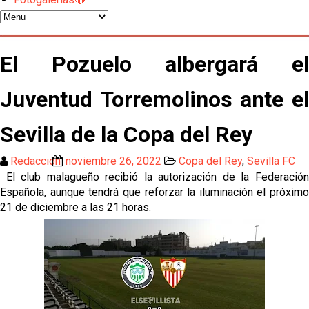
Vargas y Sow se incorporan al grupo en la sesión
del martes
Odysseas Vlachodimos: “El objetivo es mejorar la
El Pozuelo albergará el
temporada pasada”
Juventud Torremolinos ante el
El Sevilla FC empieza a inscribir a los nuevos
fichajes
Sevilla de la Copa del Rey
Opinión | "Carta abierta a Alberto Flores" por Rafa
García
Redacción
noviembre 26, 2022
Copa del Rey
,
Sevilla FC
El club malagueño recibió la autorización de la Federación
Análisis I Quién es y cómo juega Fran González
Española, aunque tendrá que reforzar la iluminación el próximo
21 de diciembre a las 21 horas.
Endrick y Marc Bernal protagonizan las ofertas más
destacadas del día
El Sevilla Juvenil A última detalles en Canarias para
su debut en la Cantalejo Province Cup