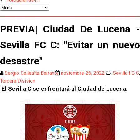
Los contratiempos para García Plaza por la mala
gestión de un inválido Consejo
El Sevilla C se queda en Tercera Federación
PREVIA| Ciudad De Lucena -
Sevilla FC C: "Evitar un nuevo
Atlético y Getafe agitan el mercado de LaLiga
desastre"
Luis García Plaza: No sufrir ya es un paso adelante
Sergio Callealta Barrante
noviembre 26, 2022
Sevilla FC C
Tercera División
El Sevilla FC plantea ampliar hasta cinco fichajes
El Sevilla C se enfrentará al Ciudad de Lucena.
más antes del cierre
Djibril Sow pone rumbo a Italia para firmar su nuevo
contrato con el Genoa
Kochorashvili, seria opción para reforzar el centro
del campo sevillista