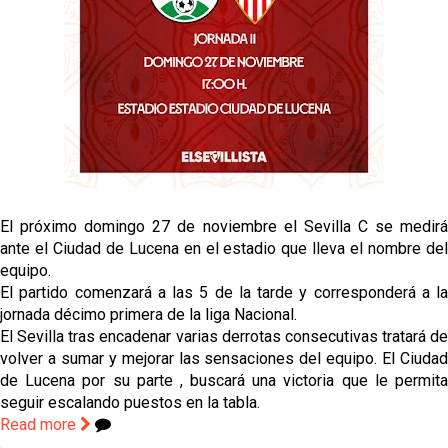
Sow muy cerca de cerrar su traspaso al Genoa
Oso es el siguiente en la lista para salir
El Sevilla FC oficializa la cesión de Rafa Mir al Aris
de Salónica
Juanlu se marcha traspasado al Bournemouth
El próximo domingo 27 de noviembre el Sevilla C se medirá
ante el Ciudad de Lucena en el estadio que lleva el nombre del
equipo.
El partido comenzará a las 5 de la tarde y corresponderá a la
jornada décimo primera de la liga Nacional.
El Sevilla tras encadenar varias derrotas consecutivas tratará de
volver a sumar y mejorar las sensaciones del equipo. El Ciudad
de Lucena por su parte , buscará una victoria que le permita
seguir escalando puestos en la tabla.
Read more