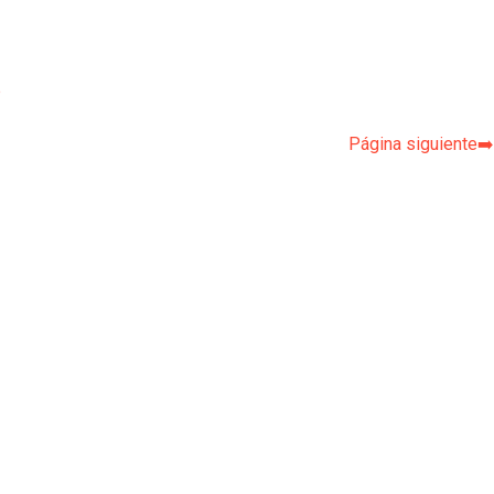
p
Página siguiente➡️