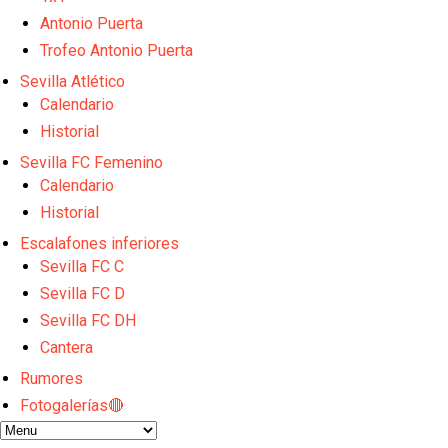
Odysseas Vlachodimos: “El objetivo es mejorar la 
El Sevilla FC empieza a inscribir a los nuevos fichaj
Antonio Puerta
Opinión | "Carta abierta a Alberto Flores" por Rafa G
Trofeo Antonio Puerta
Análisis I Quién es y cómo juega Fran González
Sevilla Atlético
Miguel Sierra: La temporada pasada se vio reflejad
Calendario
Historial
Sevilla FC Femenino
Calendario
Historial
Escalafones inferiores
Sevilla FC C
Sevilla FC D
Sevilla FC DH
Cantera
Rumores
Fotogalerías🔴