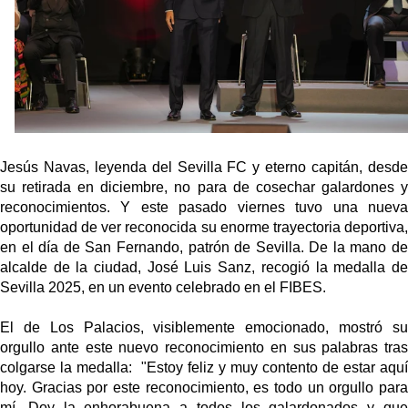
Juanlu se marcha traspasado al Bournemouth
Emery quiere pescar en el Atleti , el Villareal ya
tiene nuevo portero y el Getafe mueve ficha... Las
últimas novedades del mercado de La Liga
Vargas y Sow se incorporan al grupo en la sesión
del martes
Jesús Navas, leyenda del Sevilla FC y eterno capitán, desde
Patrick Mercado no jugará en el Sevilla FC
su retirada en diciembre, no para de cosechar galardones y
reconocimientos. Y este pasado viernes tuvo una nueva
oportunidad de ver reconocida su enorme trayectoria deportiva,
en el día de San Fernando, patrón de Sevilla. De la mano de
alcalde de la ciudad, José Luis Sanz, recogió la medalla de
Sevilla 2025, en un evento celebrado en el FIBES.
El de Los Palacios, visiblemente emocionado, mostró su
orgullo ante este nuevo reconocimiento en sus palabras tras
colgarse la medalla:
"Estoy feliz y muy contento de estar aquí
hoy. Gracias por este reconocimiento, es todo un orgullo para
mí
. Doy la enhorabuena a todos los galardonados y que