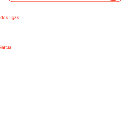
ndes ligas
García