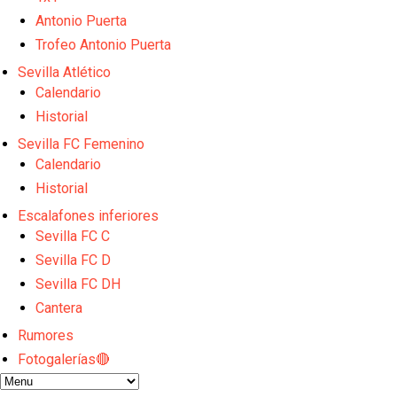
Kochorashvili, seria opción para reforzar el centro 
Sow muy cerca de cerrar su traspaso al Genoa
Antonio Puerta
Oso es el siguiente en la lista para salir
Trofeo Antonio Puerta
El Sevilla FC oficializa la cesión de Rafa Mir al Aris
Sevilla Atlético
Juanlu se marcha traspasado al Bournemouth
Calendario
Historial
Sevilla FC Femenino
Calendario
Historial
Escalafones inferiores
Sevilla FC C
Sevilla FC D
Sevilla FC DH
Cantera
Rumores
Fotogalerías🔴