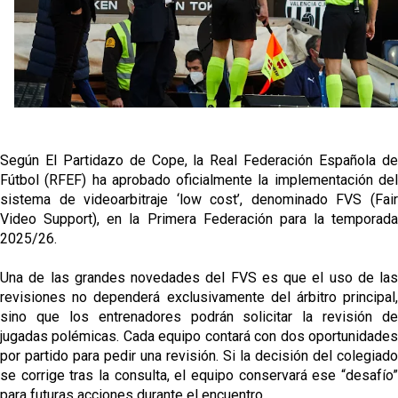
fichajes
Opinión | "Carta abierta a Alberto Flores" por Rafa
García
El Sevilla oficializa el traspaso de Sow
Miguel Sierra: La temporada pasada se vio
Según El Partidazo de Cope, la Real Federación Española de
reflejado que podemos tirar para delante y
Fútbol (RFEF) ha aprobado oficialmente la implementación del
trabajamos con ilusión
sistema de videoarbitraje ‘low cost’, denominado FVS (Fair
Diomande ya es madridista mientras Rodri agita el
Video Support), en la Primera Federación para la temporada
mercado
2025/26.
Una de las grandes novedades del FVS es que el uso de las
revisiones no dependerá exclusivamente del árbitro principal,
sino que los entrenadores podrán solicitar la revisión de
jugadas polémicas. Cada equipo contará con dos oportunidades
por partido para pedir una revisión. Si la decisión del colegiado
se corrige tras la consulta, el equipo conservará ese “desafío”
para futuras acciones durante el encuentro.