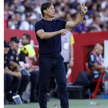
El Sevilla oficializa el traspaso de Sow
Miguel Sierra: La temporada pasada se vio
reflejado que podemos tirar para delante y
trabajamos con ilusión
Diomande ya es madridista mientras Rodri agita el
mercado
OFICIAL | Juanlu se marcha al Bournemouth