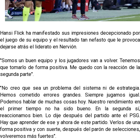
Oso es el siguiente en la lista para salir
Hansi Flick ha manifestado sus impresiones decepcionado por
Banquillos confirmados: así queda la cantera del
el juego de su equipo y el resultado tan nefasto que le provoca
Sevilla Femenino para la 2026/27
dejarse atrás el liderato en Nervión.
Celta y Rayo agitan el mercado de La Liga
"Somos un buen equipo y los jugadores van a volver. Tenemos
que tomarlo de forma positiva. Me quedo con la reacción de la
segunda parte".
Previa | El Sevilla FC cierra la pretemporada con el
exigente choque ante el Bayer Leverkusen
"No creo que sea un problema del sistema ni de estrategia.
Hemos cometido errores grandes. Siempre jugamos igual.
Podemos hablar de muchas cosas hoy. Nuestro rendimiento en
el primer tiempo no ha sido bueno. En la segunda sí,
reaccionamos bien. Lo dije después del partido ante el PSG.
Hay que aprender de ese y ahora de este partido. Verlos de una
forma positiva y con suerte, después del parón de selecciones,
volveremos más fuertes".