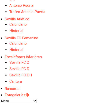
Vargas y Sow se incorporan al grupo en la sesión d
Odysseas Vlachodimos: “El objetivo es mejorar la 
Antonio Puerta
El Sevilla FC empieza a inscribir a los nuevos fichaj
Trofeo Antonio Puerta
Opinión | "Carta abierta a Alberto Flores" por Rafa G
Sevilla Atlético
Análisis I Quién es y cómo juega Fran González
Calendario
Historial
Sevilla FC Femenino
Calendario
Historial
Escalafones inferiores
Sevilla FC C
Sevilla FC D
Sevilla FC DH
Cantera
Rumores
Fotogalerías🔴