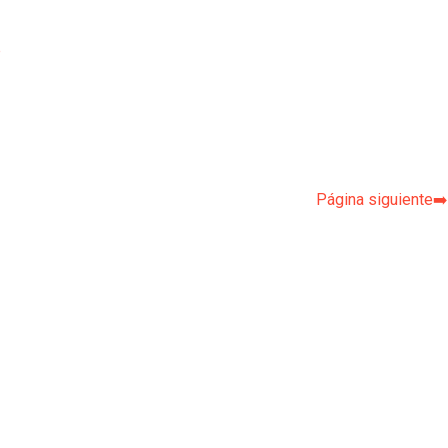
p
Página siguiente➡️