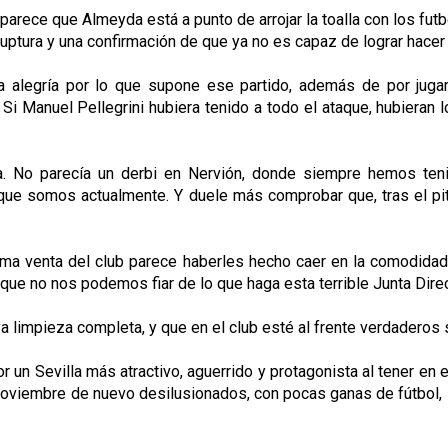
, parece que Almeyda está a punto de arrojar la toalla con los fu
 ruptura y una confirmación de que ya no es capaz de lograr hacer
 alegría por lo que supone ese partido, además de por jugar
n. Si Manuel Pellegrini hubiera tenido a todo el ataque, hubiera
. No parecía un derbi en Nervión, donde siempre hemos tenid
que somos actualmente. Y duele más comprobar que, tras el piti
xima venta del club parece haberles hecho caer en la comodida
que no nos podemos fiar de lo que haga esta terrible Junta Direc
 limpieza completa, y que en el club esté al frente verdaderos s
n Sevilla más atractivo, aguerrido y protagonista al tener en el
oviembre de nuevo desilusionados, con pocas ganas de fútbol, 