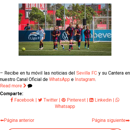
– Recibe en tu móvil las noticias del
Sevilla FC
y su Cantera e
nuestro Canal Oficial de
WhatsApp
e
Instagram
.
Read more
Comparte:
Facebook
|
Twitter
|
Pinterest
|
Linkedin
|
Whatsapp
⬅️Página anterior
Página siguiente➡️