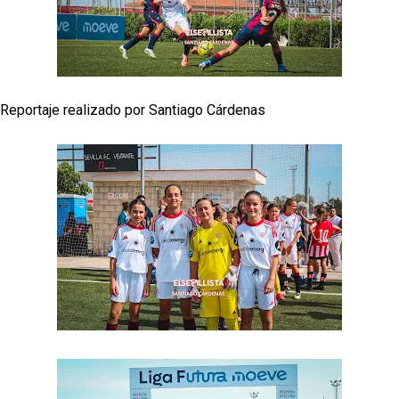
El Sevilla FC empieza a inscribir a los nuevos
fichajes
Opinión | "Carta abierta a Alberto Flores" por Rafa
García
Reportaje realizado por Santiago Cárdenas
Análisis I Quién es y cómo juega Fran González
Miguel Sierra: La temporada pasada se vio
reflejado que podemos tirar para delante y
trabajamos con ilusión