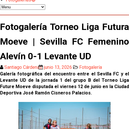
Sow muy cerca de cerrar su traspaso al Genoa
Oso es el siguiente en la lista para salir
Fotogalería Torneo Liga Futura
Moeve | Sevilla FC Femenino
El Sevilla FC oficializa la cesión de Rafa Mir al Aris
de Salónica
Alevín 0-1 Levante UD
Juanlu se marcha traspasado al Bournemouth
Santiago Cárdenas
junio 13, 2026
Fotogalería
Galería fotográfica del encuentro entre el Sevilla FC y el
Emery quiere pescar en el Atleti , el Villareal ya
Levante UD de la jornada 1 del grupo B del Torneo Liga
tiene nuevo portero y el Getafe mueve ficha... Las
Future Moeve disputada el viernes 12 de junio en la Ciudad
últimas novedades del mercado de La Liga
Deportiva José Ramón Cisneros Palacios.
Vargas y Sow se incorporan al grupo en la sesión
del martes
Odysseas Vlachodimos: “El objetivo es mejorar la
temporada pasada”