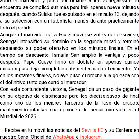
abrió el marcador y puso por delante a los senegaleses. El
encuentro se complicó aún más para Irak apenas nueve minutos
después, cuando Sulaka fue expulsado en el minuto 13, dejando
a su selección con un futbolista menos durante prácticamente
todo el partido.
Aunque el marcador no volvió a moverse antes del descanso,
Senegal intensificó su dominio en la segunda mitad y terminó
desatando su poder ofensivo en los minutos finales. En el
tiempo de descuento, Ismaïla Sarr amplió la ventaja y, poco
después, Pape Gueye firmó un doblete en apenas quince
minutos para dejar completamente sentenciado el encuentro. Ya
en los instantes finales, Ndiaye puso el broche a la goleada con
el definitivo tanto que cerró el marcador.
Con esta contundente victoria, Senegal da un paso de gigante
en su objetivo de clasificarse para los dieciseisavos de final
como uno de los mejores terceros de la fase de grupos,
manteniendo intactas sus opciones de seguir con vida en el
Mundial de 2026.
– Recibe en tu móvil las noticias del
Sevilla FC
y su Cantera e
nuestro Canal Oficial de
WhatsApp
e
Instagram
.