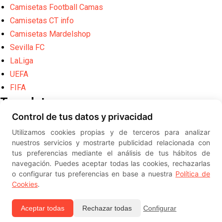
Camisetas Football Camas
Camisetas CT info
Camisetas Mardelshop
Sevilla FC
LaLiga
UEFA
FIFA
Translate
Control de tus datos y privacidad
Powered by
Translate
Utilizamos cookies propias y de terceros para analizar
Diseño web creado por
Erick
nuestros servicios y mostrarte publicidad relacionada con
©
ElSevillista.es - Información sobr
tus preferencias mediante el análisis de tus hábitos de
el Sevilla FC, Sevilla Atlético, Sevilla Femenino y su Cantera
navegación. Puedes aceptar todas las cookies, rechazarlas
-- --
2026
o configurar tus preferencias en base a nuestra
Política de
Cookies
.
Aceptar todas
Rechazar todas
Configurar