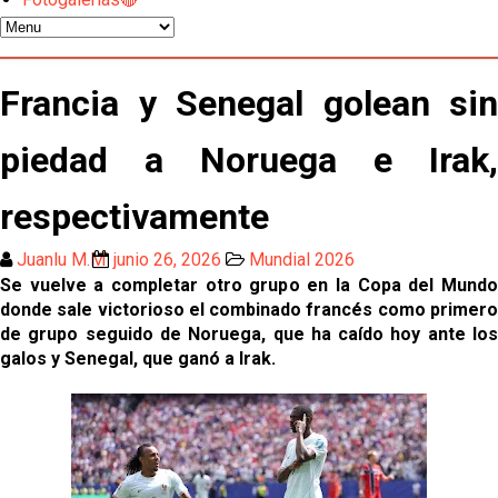
Atlético y Getafe agitan el mercado de LaLiga
Luis García Plaza: No sufrir ya es un paso adelante
Francia y Senegal golean sin
piedad a Noruega e Irak,
El Sevilla FC plantea ampliar hasta cinco fichajes
más antes del cierre
respectivamente
Djibril Sow pone rumbo a Italia para firmar su nuevo
contrato con el Genoa
Juanlu M.M
junio 26, 2026
Mundial 2026
Se vuelve a completar otro grupo en la Copa del Mundo
Kochorashvili, seria opción para reforzar el centro
donde sale victorioso el combinado francés como primero
del campo sevillista
de grupo seguido de Noruega, que ha caído hoy ante los
galos y Senegal, que ganó a Irak.
Sow muy cerca de cerrar su traspaso al Genoa
Oso es el siguiente en la lista para salir