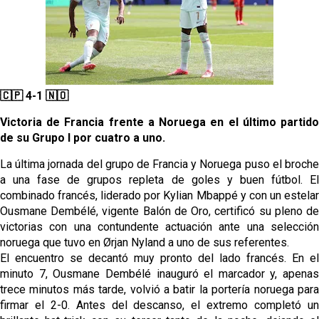
Banquillos confirmados: así queda la cantera del
Sevilla Femenino para la 2026/27
Celta y Rayo agitan el mercado de La Liga
Previa | El Sevilla FC cierra la pretemporada con el
🇨🇵 4-1 🇳🇴
exigente choque ante el Bayer Leverkusen
Victoria de Francia frente a Noruega en el último partido
de su Grupo I por cuatro a uno.
El Sevilla pone sus ojos en Ellyes Skhiri
La última jornada del grupo de Francia y Noruega puso el broche
a una fase de grupos repleta de goles y buen fútbol. El
combinado francés, liderado por Kylian Mbappé y con un estelar
Ousmane Dembélé, vigente Balón de Oro, certificó su pleno de
victorias con una contundente actuación ante una selección
noruega que tuvo en Ørjan Nyland a uno de sus referentes.
El encuentro se decantó muy pronto del lado francés. En el
minuto 7, Ousmane Dembélé inauguró el marcador y, apenas
trece minutos más tarde, volvió a batir la portería noruega para
firmar el 2-0. Antes del descanso, el extremo completó un