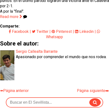
puntos. En el último partido lograron una victoria ante el Calavera
por 2-1.
A por la "final".
Read more
Comparte:
Facebook
|
Twitter
|
Pinterest
|
Linkedin
|
Whatsapp
Sobre el autor:
Sergio Callealta Barrante
Apasionado por comprender el mundo que nos rodea.
⬅️Página anterior
Página siguiente➡️