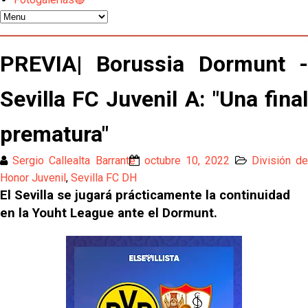
El Sevilla oficializa el traspaso de Sow
Miguel Sierra: La temporada pasada se vio
PREVIA| Borussia Dormunt -
reflejado que podemos tirar para delante y
trabajamos con ilusión
Sevilla FC Juvenil A: "Una final
Diomande ya es madridista mientras Rodri agita el
mercado
prematura"
OFICIAL | Juanlu se marcha al Bournemouth
Sergio Callealta Barrante
octubre 10, 2022
División d
Honor Juvenil
,
Sevilla FC DH
Los posibles herederos del número 16 tras la
marcha de Juanlu
El Sevilla se jugará prácticamente la continuidad
en la Youht League ante el Dormunt.
Alberto Flores, muy cerca de convertirse en nuevo
jugador del Granada CF
El Granada negocia con el Sevilla FC por Alberto
Flores