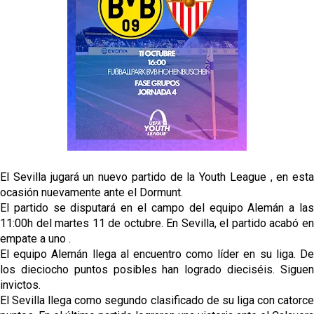
El Sevilla continúa con despidos y rechaza una
oferta de 420 millones por el club
El Sevilla mueve ficha por Robbie Ure: la opción 'A'
para el ataque nervionense
Crónica Pretemporada | Real Madrid 2-4 Sevilla FC
Femenino
La revolución de José Ignacio Navarro en el Sevilla
FC
El Sevilla jugará un nuevo partido de la Youth League , en esta
Análisis | El Sevilla FC cierra una pretemporada de
ocasión nuevamente ante el Dormunt.
contrastes antes del inicio de LaLiga
El partido se disputará en el campo del equipo Alemán a las
11:00h del martes 11 de octubre. En Sevilla, el partido acabó en
empate a uno .
El equipo Alemán llega al encuentro como líder en su liga. De
los dieciocho puntos posibles han logrado dieciséis. Siguen
invictos.
El Sevilla llega como segundo clasificado de su liga con catorce