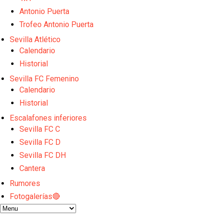
El Sevilla FC empieza a inscribir a los nuevos fichaj
Antonio Puerta
Opinión | "Carta abierta a Alberto Flores" por Rafa G
El Sevilla oficializa el traspaso de Sow
Trofeo Antonio Puerta
Miguel Sierra: La temporada pasada se vio reflejad
Sevilla Atlético
Diomande ya es madridista mientras Rodri agita el
Calendario
Historial
Sevilla FC Femenino
Calendario
Historial
Escalafones inferiores
Sevilla FC C
Sevilla FC D
Sevilla FC DH
Cantera
Rumores
Fotogalerías🔴