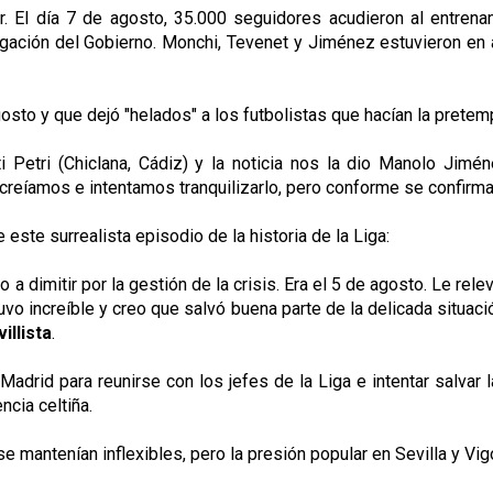
lar. El día 7 de agosto, 35.000 seguidores acudieron al entre
ación del Gobierno. Monchi, Tevenet y Jiménez estuvieron en aqu
agosto y que dejó "helados" a los futbolistas que hacían la prete
etri (Chiclana, Cádiz) y la noticia nos la dio Manolo Jiménez
o creíamos e intentamos tranquilizarlo, pero conforme se confir
este surrealista episodio de la historia de la Liga:
a dimitir por la gestión de la crisis. Era el 5 de agosto. Le rel
tuvo increíble y creo que salvó buena parte de la delicada situac
illista
.
adrid para reunirse con los jefes de la Liga e intentar salvar la
ncia celtiña.
 se mantenían inflexibles, pero la presión popular en Sevilla y V